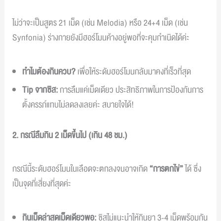
ไม่ว่าจะเป็นสูตร 21 เม็ด (เช่น Melodia) หรือ 24+4 เม็ด (เช่น
Synfonia) ร่างกายยังมีฮอร์โมนค้างอยู่พอที่จะคุมกำเนิดได้ค่ะ
ทำไมต้องกินควบ?
เพื่อให้ระดับฮอร์โมนกลับมาคงที่เร็วที่สุด
Tip จากซิส:
การลืมแค่เม็ดเดียว ประสิทธิภาพในการป้องกันการ
ตั้งครรภ์แทบไม่ลดลงเลยค่ะ สบายใจได้!
2. กรณีลืมกิน 2 เม็ดขึ้นไป (เกิน 48 ชม.)
กรณีนี้ระดับฮอร์โมนในเลือดจะตกลงจนอาจเกิด
“การตกไข่”
ได้ ซึ่ง
เป็นจุดที่เสี่ยงที่สุดค่ะ
กินเม็ดล่าสุดเม็ดเดียวพอ:
ซิสไม่แนะนำให้กินยา 3-4 เม็ดพร้อมกัน