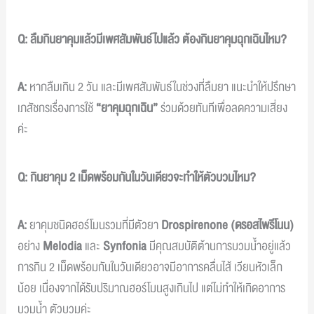
Q: ลืมกินยาคุมแล้วมีเพศสัมพันธ์ไปแล้ว ต้องกินยาคุมฉุกเฉินไหม?
A:
หากลืมเกิน 2 วัน และมีเพศสัมพันธ์ในช่วงที่ลืมยา แนะนำให้ปรึกษา
เภสัชกรเรื่องการใช้
“ยาคุมฉุกเฉิน”
ร่วมด้วยทันทีเพื่อลดความเสี่ยง
ค่ะ
Q: กินยาคุม 2 เม็ดพร้อมกันในวันเดียวจะทำให้ตัวบวมไหม?
A:
ยาคุมชนิดฮอร์โมนรวมที่มีตัวยา
Drospirenone (ดรอสไพรีโนน)
อย่าง
Melodia
และ
Synfonia
มีคุณสมบัติต้านการบวมน้ำอยู่แล้ว
การกิน 2 เม็ดพร้อมกันในวันเดียวอาจมีอาการคลื่นไส้ เวียนหัวเล็ก
น้อย เนื่องจากได้รับปริมาณฮอร์โมนสูงเกินไป แต่ไม่ทำให้เกิดอาการ
บวมน้ำ ตัวบวมค่ะ