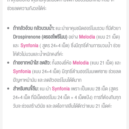
ช่วยลดความกังวลได้ค่ะ
ถ้ากลัวอ้วน กลัวบวมน้ำ:
แนะนำยาคุมชนิดฮอร์โมนรวม ที่มีตัวยา
Drospirenone (ดรอสไพรีโนน)
อย่าง
Melodia
(แบบ 21 เม็ด)
และ
Synfonia
( สูตร 24+4 เม็ด) ซึ่งมีฤทธิ์ต้านการบวมน้ำ ช่วย
ให้ตัวไม่บวมและน้ำหนักคงที่ค่ะ
ถ้าอยากหน้าใส ลดสิว:
ทั้งสองยี่ห้อ
Melodia
(แบบ 21 เม็ด) และ
Synfonia
(แบบ 24+4 เม็ด) มีฤทธิ์ต้านฮอร์โมนเพศชาย ช่วยลด
ปัญหาหน้ามัน และลดสิวฮอร์โมนได้ดีมาก
สำหรับคนขี้ลืม:
แนะนำ
Synfonia
เพราะเป็นแบบ 28 เม็ด (สูตร
24+4 เม็ด ที่มีเม็ดฮอร์โมน 24 เม็ด + 4 เม็ดแป้ง) การที่ต้องกินทุก
วันจะช่วยสร้างวินัย และลดโอกาสลืมได้ดีกว่าแบบ 21 เม็ดค่ะ