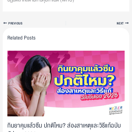
PREVIOUS
NEXT
Related Posts
กินยาคุมแล้วซึม ปกติไหม? ส่องสาเหตุและวิธีแก้ฉบับ