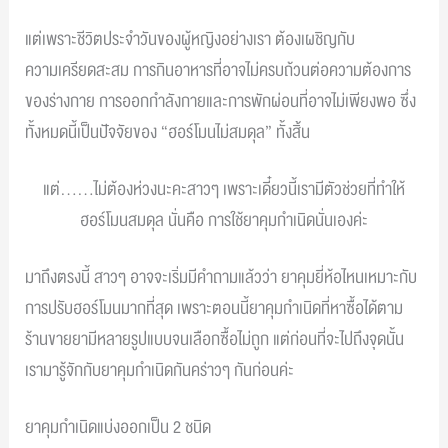
แต่เพราะชีวิตประจำวันของผู้หญิงอย่างเรา ต้องเผชิญกับ
ความเครียดสะสม การกินอาหารที่อาจไม่ครบถ้วนต่อความต้องการ
ของร่างกาย การออกกำลังกายและการพักผ่อนที่อาจไม่เพียงพอ ซึ่ง
ทั้งหมดนี้เป็นปัจจัยของ “ฮอร์โมนไม่สมดุล” ทั้งสิ้น
แต่……ไม่ต้องห่วงนะคะสาวๆ เพราะเดี๋ยวนี้เรามีตัวช่วยที่ทำให้
ฮอร์โมนสมดุล นั่นคือ การใช้ยาคุมกำเนิดนั่นเองค่ะ
มาถึงตรงนี้ สาวๆ อาจจะเริ่มมีคำถามแล้วว่า ยาคุมยี่ห้อไหนเหมาะกับ
การปรับฮอร์โมนมากที่สุด เพราะตอนนี้ยาคุมกำเนิดที่หาซื้อได้ตาม
ร้านขายยามีหลายรูปแบบจนเลือกซื้อไม่ถูก แต่ก่อนที่จะไปถึงจุดนั้น
เรามารู้จักกับยาคุมกำเนิดกันคร่าวๆ กันก่อนค่ะ
ยาคุมกำเนิดแบ่งออกเป็น 2 ชนิด