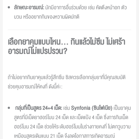
ลักษณะอารมณ์:
มักมีอาการอื่นร่วมด้วย เช่น คัดตึงหน้าอก ตัว
บวม หรืออยากกินของหวานผิดปกติ
เลือกยาคุมแบบไหน… กินแล้วไม่ซึม ไม่เศร้า
อารมณ์ไม่แปรปรวน?
ถ้าไม่อยากกินยาคุมแล้วรู้สึกซึม ซิสควรเลือกกลุ่มยาที่มีคุณสมบัติ
ช่วยคุมอารมณ์ให้คงที่ ดังนี้ค่ะ:
กลุ่มที่เป็นสูตร 24+4 เม็ด:
เช่น
Synfonia (ซินโฟเนีย)
เป็นยาคุม
สูตรที่มีเม็ดยาฮอร์โมน 24 เม็ด และเม็ดแป้ง 4 เม็ด ซึ่งการกินเม็ด
ฮอร์โมน 24 เม็ด ช่วยให้ระดับฮอร์โมนในร่างกายคงที่ ไม่ตกวูบวาบ
เหมือนสูตรเดิมแบบ 21 เม็ด จึงลดโอกาสการเกิดอารมณ์