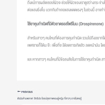
ถึงแม้การผลัดเซลล์ผิวจะช่วยให้ผิวของเราดูสว่างกระจ่าง
ต่อแสงยิ่งขึ้น บวกกับถ้าเจอแสงแดดแรงๆ ในช่วงนี้ อาจทำใ
ใช้ยาคุมกำเนิดที่มีตัวยาดรอสไพรีโนน
(Drospirenone)
สำหรับสาวๆ คนไหนที่ต้องการคุมกำเนิด รวมไปถึงอยากได
เพศชายก็ได้นะจ๊ะ เพื่อที่จะได้ลดการเกิดสิว ลดหน้ามัน โดย
และหากสาวๆ คนไหนที่มีข้อสงสัยในการใช้ยาคุมกำเนิด สาม
PREVIOUS
ตัวมัมห้ามพลาด! สิทธิประโยชน์สุขภาพของผู้หญิง ที่สาวๆ อาจไม่เคยรู้