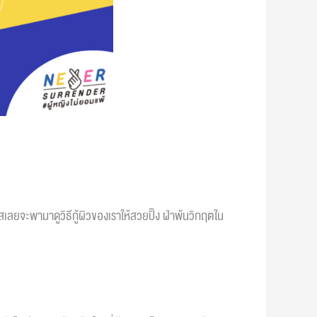
สเลยจะพามาดูวิธีกู้ผิวของเราให้สวยปิ๊ง ฝ่าพ้นวิกฤตใน