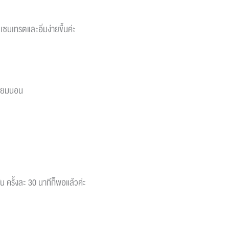
เซนเทรตและอิ่มง่ายขึ้นค่ะ
ตรียมนอน
น ครั้งละ 30 นาทีก็พอแล้วค่ะ