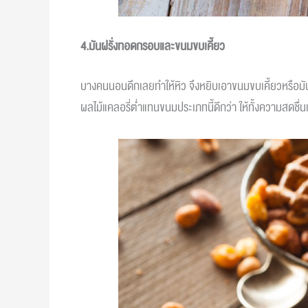
4.มันฝรั่งทอดกรอบและขนมขบเคี้ยว
บางคนนอนดึกเลยทำให้หิว จึงหยิบเอาขนมขบเคี้ยวหรือมั
ผลไม้แคลอรี่ต่ำแทนขนมประเภทนี้ดีกว่า ให้ทั้งความสดชื่