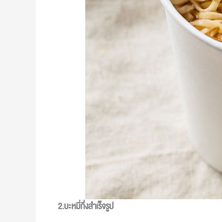
2.บะหมี่กึ่งสำเร็จรูป