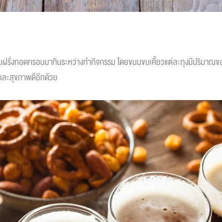
นฝรั่งทอดกรอบมากินระหว่างทำกิจกรรม โดยขนมขบเคี้ยวแต่ละถุงมีปริมาณของ
นและสุขภาพดีอีกด้วย