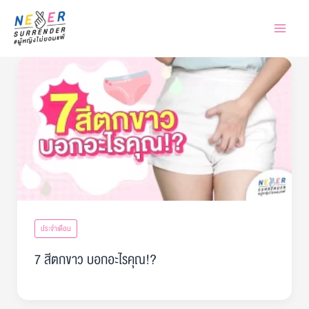
Skip
to
content
ประจำเดือน
7 สีตกขาว บอกอะไรคุณ!?