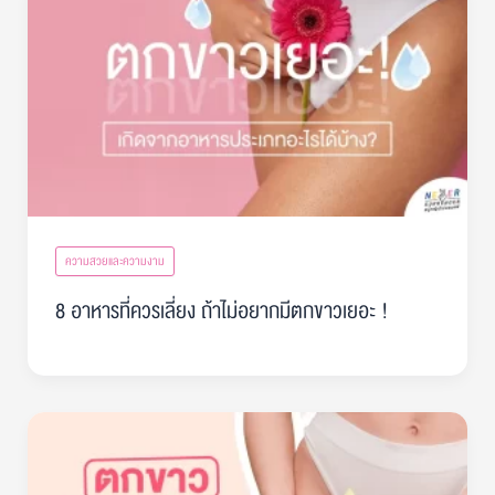
ความสวยและความงาม
8 อาหารที่ควรเลี่ยง ถ้าไม่อยากมีตกขาวเยอะ !