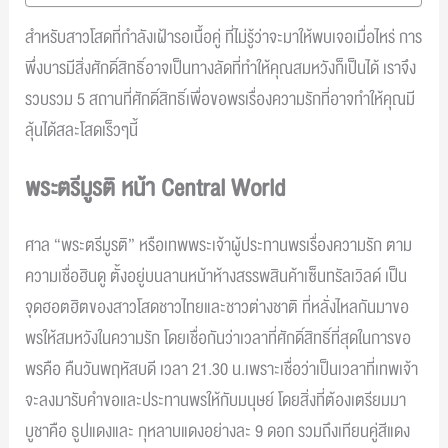
สำหรับสาวโสดที่กำลังเฝ้ารอเนื้อคู่ ที่ไม่รู้ว่าจะมาให้พบเจอเมื่อไหร่ การ
พึ่งบารมีสิ่งศักดิ์สิทธิ์อาจเป็นทางลัดที่ทำให้คุณสมหวังก็เป็นได้ เราจึง
รวบรวม 5 สถานที่ศักดิ์สิทธิ์เพื่อขอพรเรื่องความรักที่อาจทำให้คุณมี
ลุ้นได้สละโสดเร็วๆนี้
พระตรีมูรติ หน้า
Central World
ศาล “พระตรีมูรติ” หรือเทพพระเจ้าผู้ประทานพรเรื่องความรัก ตาม
ความเชื่อฮินดู ตั้งอยู่บนลานหน้าห้างสรรพสินค้าเซ็นทรัลเวิลด์ เป็น
จุดฮอตฮิตของสาวโสดชาวไทยและชาวต่างชาติ ที่หลั่งไหลกันมาขอ
พรให้สมหวังในความรัก โดยเชื่อกันว่าเวลาที่ศักดิ์สิทธิ์ที่สุดในการขอ
พรคือ คืนวันพฤหัสบดี เวลา 21.30 น.เพราะเชื่อว่าเป็นเวลาที่เทพเจ้า
จะลงมารับคำขอและประทานพรให้กับมนุษย์ โดยสิ่งที่ต้องเตรียมมา
บูชาคือ ธูปแดงและ กุหลาบแดงอย่างละ 9 ดอก รวมถึงเทียนคู่สีแดง