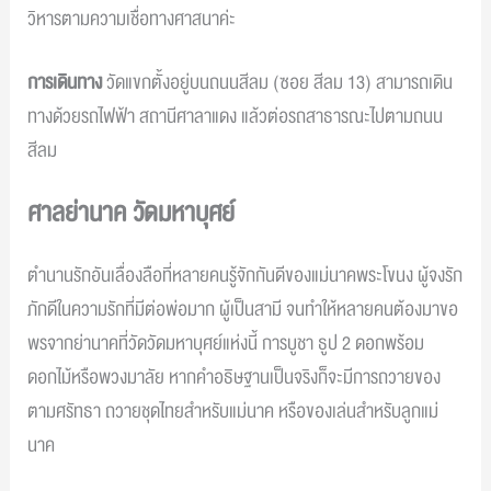
วิหารตามความเชื่อทางศาสนาค่ะ
การเดินทาง
วัดแขกตั้งอยู่บนถนนสีลม (ซอย สีลม 13) สามารถเดิน
ทางด้วยรถไฟฟ้า สถานีศาลาแดง แล้วต่อรถสาธารณะไปตามถนน
สีลม
ศาลย่านาค วัดมหาบุศย์
ตำนานรักอันเลื่องลือที่หลายคนรู้จักกันดีของแม่นาคพระโขนง ผู้จงรัก
ภักดีในความรักที่มีต่อพ่อมาก ผู้เป็นสามี จนทำให้หลายคนต้องมาขอ
พรจากย่านาคที่วัดวัดมหาบุศย์แห่งนี้ การบูชา ธูป 2 ดอกพร้อม
ดอกไม้หรือพวงมาลัย หากคำอธิษฐานเป็นจริงก็จะมีการถวายของ
ตามศรัทธา ถวายชุดไทยสำหรับแม่นาค หรือของเล่นสำหรับลูกแม่
นาค