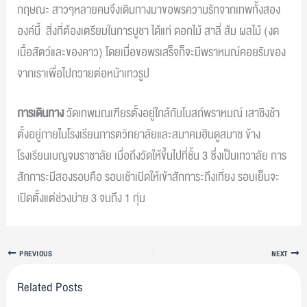
กฤษณะ สาวๆหลายคนจึงเดินทางมาขอพรความรักจากเทพทั้งสอง
องค์นี้ สิ่งที่ต้องเตรียมในการบูชา ได้แก่ ดอกไม้ สาลี่ ส้ม ผลไม้ (งด
เนื้อสัตว์และของคาว) โดยเมื่อขอพรเสร็จก็จะมีพราหมณ์คอยรับของ
จากเราเพื่อไปถวายต่อหน้าเทวรูป
การเดินทาง
วัดเทพมณเฑียรตั้งอยู่ใกล้กับโบสถ์พราหมณ์ เสาชิงช้า
ตั้งอยู่ภายในโรงเรียนภารตวิทยาลัยและสมาคมฮินดูสมาช ข้าง
โรงเรียนเบญจมราชาลัย เมื่อถึงวัดให้ขึ้นไปที่ชั้น 3 ซึ่งเป็นเทวาลัย การ
สักการะมีสองรอบคือ รอบเช้าเปิดให้เข้าสักการะถึงเที่ยง รอบเย็นจะ
เปิดตั้งแต่ช่วงบ่าย 3 จนถึง 1 ทุ่ม
PREVIOUS
NEXT
Related Posts