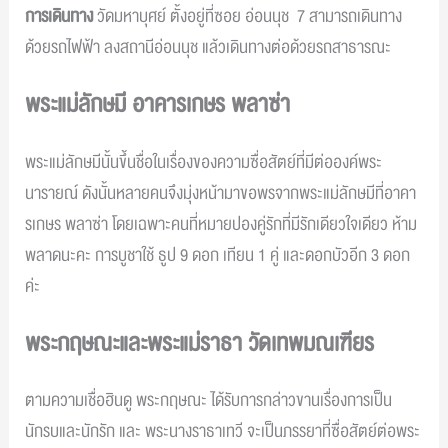
การเดินทาง
วัดมหาบุศย์ ตั้งอยู่ที่ซอย อ่อนนุช 7 สามารถเดินทาง
ด้วยรถไฟฟ้า ลงสถานีอ่อนนุช แล้วเดินทางต่อด้วยรถสาธารณะ
พระแม่ลักษมี อาคารเกษร พลาซ่า
พระแม่ลักษมีนั้นขึ้นชื่อในเรื่องของความซื่อสัตย์ที่มีต่อองค์พระ
นารายณ์ ดังนั้นหลายคนจึงมุ่งหน้ามาขอพรจากพระแม่ลักษมีที่อาคา
รเกษร พลาซ่า โดยเฉพาะคนที่หมายปองคู่รักที่มีรักเดียวใจเดียว ห้าม
พลาดนะคะ การบูชาใช้ ธูป 9 ดอก เทียน 1 คู่ และดอกบัวอีก 3 ดอก
ค่ะ
พระกฤษณะและพระแม่ราธา วัดเทพมณเฑียร
ตามความเชื่อฮินดู พระกฤษณะ ได้รับการกล่าวขานเรื่องการเป็น
นักรบและนักรัก และ พระนางราธาเทวี จะเป็นภรรยาที่ซื่อสัตย์ต่อพระ