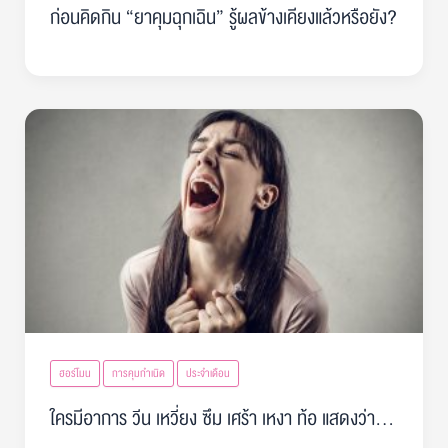
ก่อนคิดกิน “ยาคุมฉุกเฉิน” รู้ผลข้างเคียงแล้วหรือยัง?
ฮอร์โมน
การคุมกำเนิด
ประจำเดือน
ใครมีอาการ วีน เหวี่ยง ซึม เศร้า เหงา ท้อ แสดงว่า…